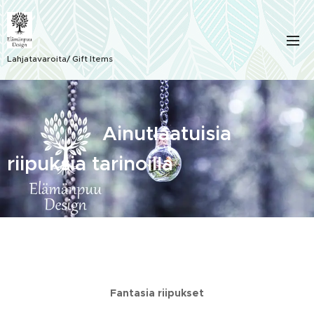
Lahjatavaroita/ Gift Items
Ainutlaatuisia
riipuksia tarinoilla
Fantasia riipukset