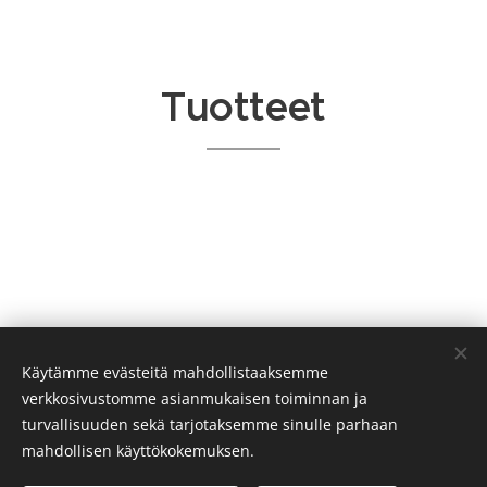
Tuotteet
Käytämme evästeitä mahdollistaaksemme
verkkosivustomme asianmukaisen toiminnan ja
turvallisuuden sekä tarjotaksemme sinulle parhaan
mahdollisen käyttökokemuksen.