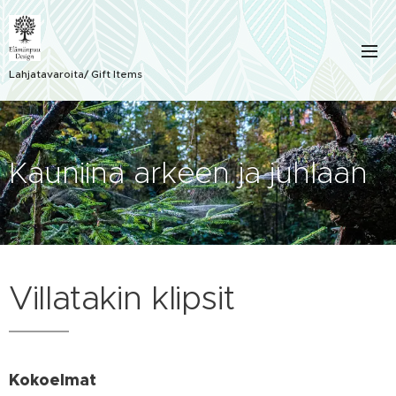
Lahjatavaroita/ Gift Items
Kauniina arkeen ja juhlaan
Villatakin klipsit
Kokoelmat