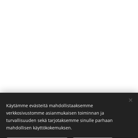
Käytämme evästeitä mahdollistaaksemme
verkkosivustomme asianmukaisen toiminnan ja
turvallisuuden sekä tarjotaksemme sinulle parhaan
mahdollisen käyttökokemuksen.